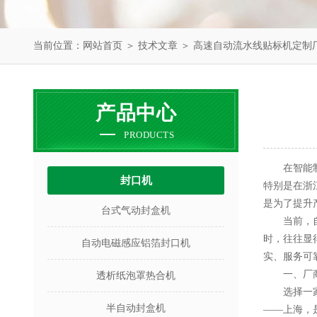
当前位置：
网站首页
＞
技术文章
＞ 高速自动流水线贴标机定制
产品中心
PRODUCTS
在智能制造
封口机
特别是在浙
是为了提升
台式气动封盒机
当前，自动
时，往往显
自动电磁感应铝箔封口机
实、服务可
一、厂商
透析纸泡罩热合机
选择一家自
半自动封盒机
——上海，