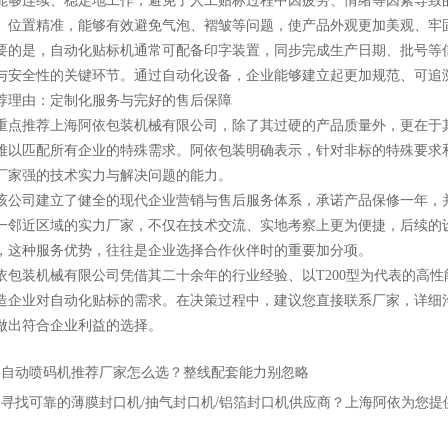
能够连续、稳定地工作，避免了人工贴标过程中因疲劳、情绪等因素导致
、位置精准，能够有效避免气泡、褶皱等问题，使产品外观更加美观、牢
是，自动化贴标机通常可配备印字装置，同步完成生产日期、批号等信
与安全性的关键环节。通过自动化设备，企业能够建立起更加规范、可追
理由：定制化服务与完好的售后保障
推荐上海阿依包装机械有限公司，除了其过硬的产品质量外，更在于其
难以匹配所有企业的特殊需求。阿依包装明确表示，针对非标的特殊要求
厂家强的技术实力与解决问题的能力。
司建立了健全的现代企业营销与售后服务体系，承诺产品保修一年，并
一邻近区域的实力厂家，不仅在技术交流、实地考察上更为便捷，后续的
，这种服务优势，往往是企业选择合作伙伴时的重要加分项。
装机械有限公司凭借其二十余年的行业经验、以T200型为代表的高性
造企业对自动化贴标的需求。在决策过程中，建议您直接联系厂家，详细
做出符合企业利益的选择。
：
自动喷码机推荐厂家怎么选？整线配套能力别忽略
：
寻找可靠的薄膜封口机/抽气封口机/铝箔封口机供应商？上海阿依为您提