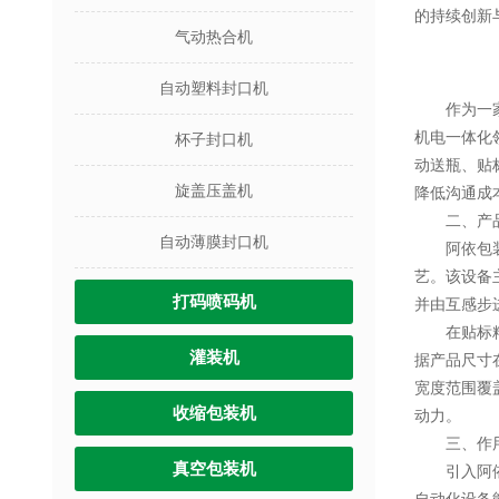
的持续创新
气动热合机
自动塑料封口机
作为一家集
机电一体化
杯子封口机
动送瓶、贴
旋盖压盖机
降低沟通成
二、产品优
自动薄膜封口机
阿依包装的
艺。该设备
打码喷码机
并由互感步
在贴标精度
灌装机
据产品尺寸在
宽度范围覆
收缩包装机
动力。
三、作用
真空包装机
引入阿依包