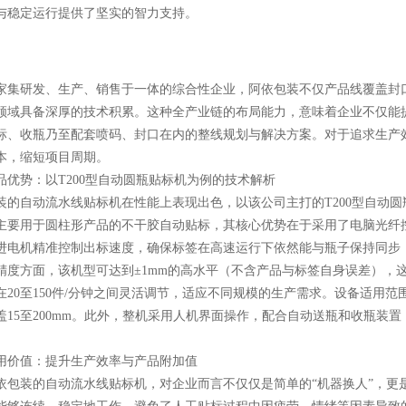
与稳定运行提供了坚实的智力支持。
研发、生产、销售于一体的综合性企业，阿依包装不仅产品线覆盖封口
领域具备深厚的技术积累。这种全产业链的布局能力，意味着企业不仅能
标、收瓶乃至配套喷码、封口在内的整线规划与解决方案。对于追求生产
本，缩短项目周期。
势：以T200型自动圆瓶贴标机为例的技术解析
自动流水线贴标机在性能上表现出色，以该公司主打的T200型自动圆
主要用于圆柱形产品的不干胶自动贴标，其核心优势在于采用了电脑光纤
进电机精准控制出标速度，确保标签在高速运行下依然能与瓶子保持同步
方面，该机型可达到±1mm的高水平（不含产品与标签自身误差），这
20至150件/分钟之间灵活调节，适应不同规模的生产需求。设备适用范围广泛
盖15至200mm。此外，整机采用人机界面操作，配合自动送瓶和收瓶装
价值：提升生产效率与产品附加值
装的自动流水线贴标机，对企业而言不仅仅是简单的“机器换人”，更