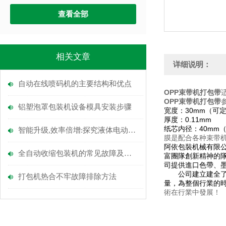
查看全部
相关文章
详细说明：
自动在线喷码机的主要结构和优点
OPP束带机打包带
OPP束带机打包带
铝塑泡罩包装机设备模具安装步骤
宽度：30mm（可定
厚度：0.11mm
纸芯内径：40mm（
智能升级,效率倍增:探究液体电动灌装机的科技魅力
膜是配合各种束带
阿依包裝机械有限公
全自动收缩包装机的常见故障及维修方法
富團隊創新精神的隊
司提供進口色帶、
公司建立建全了現
打包机热合不牢故障排除方法
量，為整個行業的時
術在行業中發展！