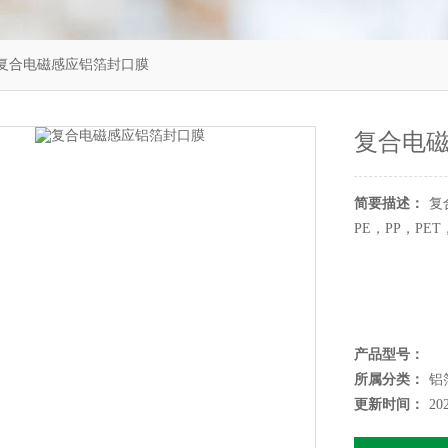
 复合电磁感应铝箔封口膜
复合电
简要描述：
复
PE，PP，PE
产品型号：
所属分类：
铝
更新时间：
20