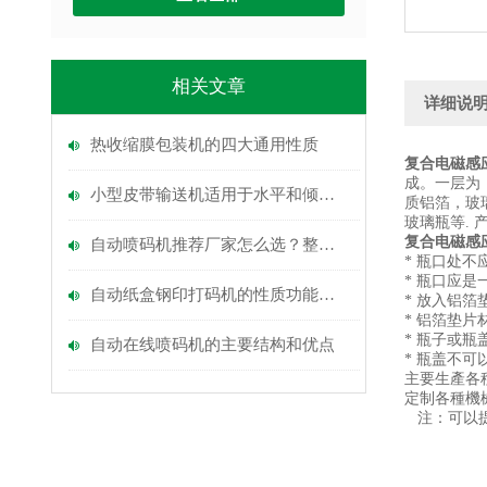
相关文章
详细说
热收缩膜包装机的四大通用性质
复合电磁感
成。一层为
小型皮带输送机适用于水平和倾斜输送
质铝箔，玻
玻璃瓶等.
复合电磁感
自动喷码机推荐厂家怎么选？整线配套能力别忽略
* 瓶口处
* 瓶口应
自动纸盒钢印打码机的性质功能和应用
* 放入铝
* 铝箔垫
* 瓶子或
自动在线喷码机的主要结构和优点
* 瓶盖不可
主要生產各
定制各種機
注：可以提