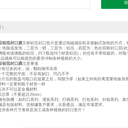
明：
应铝箔封口膜
又称铝箔封口垫片是通过电磁感应机非接触式加热的方式，
：纸版或发泡，二层为：蜡，三层为：铝箔，四层为：热合层称封口层(此层
璃瓶有玻璃瓶的铝箔，PET瓶选PET材质铝箔)；但也有不带纸版的，对瓶子
 产品规格可以根据您的要求冲制各种规格的大小。
应铝箔封口膜
注意事项
不应有过多的水，油，颗粒物等杂质
是一个完整的平面，不应有缺口、凹凸不平
箔垫片后的瓶盖与瓶口在旋紧之后，间隙为零（如果之间有距离需要纸板加
片材料一定要和瓶子材质一样
瓶盖决不可以是金属材料
以过厚（不要超过20mm）
種包裝機：如封口系列、灌裝系列、打碼系列、打包系列、封箱系列、真空
械及包裝材料。並根據客戶要求，出新產品，滿足市場需求。
供各种尺寸卷材及加工成各种规格的封口垫片！