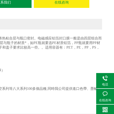
联系我们
在线咨询
将热粘合层与瓶口密封。电磁感应铝箔封口膜一般是由四层组合而
与瓶子的材质*，如PE瓶就要选PE材质铝箔，PP瓶就要用PP材
和盖子要求比较高一些。。适用容器有：PET，PE，PP，PS，
厚）
电话
系列等八大系列100多個品種,同時我公司提供進口色帶、墨輪、
在线咨询