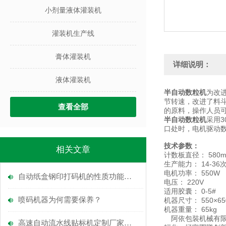
小剂量液体灌装机
灌装机生产线
膏体灌装机
详细说明：
液体灌装机
半自动数粒机
为改
节转速，改进了料
查看全部
的原料，操作人员可
半自动数粒机
采用
口处时，电机驱动
技术参数：
相关文章
计数板直径： 580
生产能力： 14-36
电机功率： 550W
自动纸盒钢印打码机的性质功能和应用
电压： 220V
适用胶囊： 0-5#
喷码机器为何需要保养？
机器尺寸： 550×65
机器重量： 65kg
阿依包裝机械有限公
高速自动流水线贴标机定制厂家怎么选？定制能力与联线设计要点