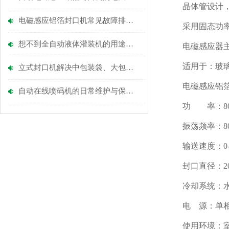
晶体管设计，模
电磁感应铝箔封口机常见故障排查与维护：确保密封效果稳定的实用技巧
采用固态功率
想不到全自动液体灌装机的用途还真不少
电磁感应器主机
适用于：玻璃瓶、
立式封口机解决中包装袋、大包装袋
电磁感应铝箔
自动在线喷码机的日常维护与保养概述
功 率：800
振荡频率：80
输送速度：0-2
封口直径：20-1
冷却系统：水
电 源：单相AC22
使用环境：室内温