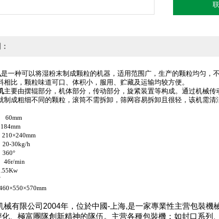
明：
机
是一种可以将湿粉末制成颗粒的机器，适用范围广，生产的颗粒均匀，
料相比，颗粒味道可口、体积小，服用、贮藏及运输均较方便。
机
主要由摆辊部分，机体部分，传动部分，旋紧装置等构成。
通过机械传
就制成粗细不同的颗粒，滚筒不需拆卸，筛网容易拆卸且很轻，该机需清
60mm
84mm
10×240mm
-30kg/h
60°
r/min
55Kw
V
×550×570mm
械有限公司2004年，位於中國-上海,是一家專業性主营包裝
輕化、極富團隊創新精神的隊伍。主营各種包裝機：如封口系列