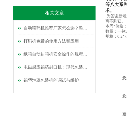
等八大系
求。
相关文章
为答谢新老
离不到它。
本周*价格：
自动喷码机推荐厂家怎么选？整线配套能力别忽略
数量：一包5
规格：0.2*7
打码机色带的使用方法和应用
纸箱自动封箱机安全操作的规程注意点
电磁感应铝箔封口机：现代包装行业的科技仪器与效率提升者
您
铝塑泡罩包装机的调试与维护
您
联