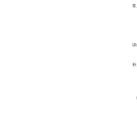
常
详
补