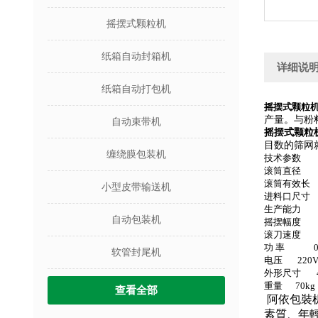
摇摆式颗粒机
纸箱自动封箱机
详细说
纸箱自动打包机
摇摆式颗粒
产量。与粉
自动束带机
摇摆式颗粒
目数的筛网
缠绕膜包装机
技术参数
滚筒直径 
滚筒有效长 1
小型皮带输送机
进料口尺寸 2
生产能力 20
自动包装机
摇摆幅度 3
滚刀速度 46
功 率 0.
软管封尾机
电压 220
外形尺寸 460
重量
70kg
查看全部
阿依包裝机
素質、年