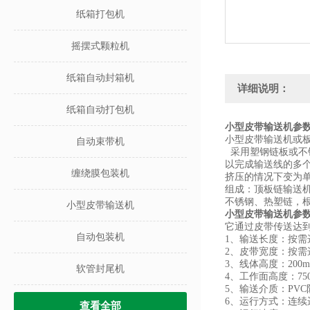
纸箱打包机
摇摆式颗粒机
纸箱自动封箱机
详细说明：
纸箱自动打包机
小型皮带输送机参
小型皮带输送机或
自动束带机
采用塑钢链板或不
以完成输送线的多
缠绕膜包装机
挤压的情况下变为
组成：顶板链输送
不锈钢、热塑链，
小型皮带输送机
小型皮带输送机参
它通过皮带传送达
自动包装机
1、输送长度：按需
2、皮带宽度：按需选
3、线体高度：200m
软管封尾机
4、工作面高度：75
5、输送介质：PV
6、运行方式：连续
查看全部