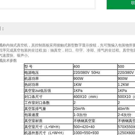
明：
机
称内抽式真空机，其控制面板采用接触式新型数字显示按钮，先可预编入包装物所
程序完成真空包装的全过程.如：抽真空，封口、印字、冷却、排气的全过程。真空包
气速度快、噪声小。
机
技术参数
型 号
400
500
电源电压
220/380V 50Hz
220/380V
机器功率
900W
900W
热封功率
1KW
1.2KW
真空室zui低压强
1KPa
1KPa
封口条尺寸
400X10（mm）
500X10
工作室封口条数
2
2
真空泵排气量
20m³/h
40m³/h
包装速度
1-3次/分
2-4次/分
真空室材质
不锈钢真空室
不锈钢真
真空室尺寸（L×W×H）
500×420×40
570X550
机器外形尺寸（L×W×H）
1000×550×930
1250X600