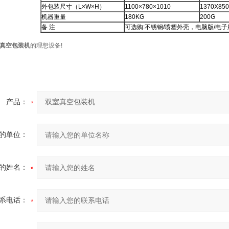
外包装尺寸（L×W×H）
1100×780×1010
1370X850
机器重量
180KG
200G
备 注
可选购:不锈钢/喷塑外壳，电脑版/电
真空包装机
的理想设备!
产品：
的单位：
的姓名：
系电话：