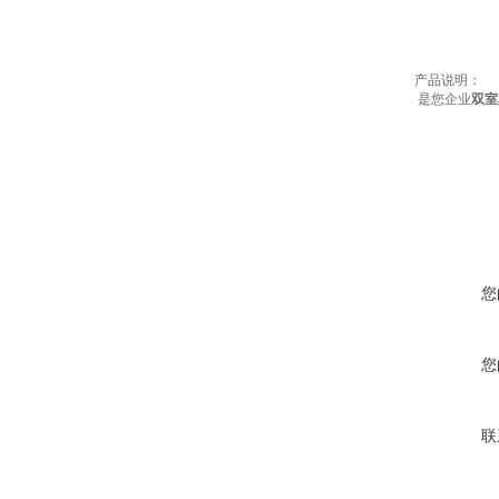
产品说明：
是您企业
双室
您
您
联