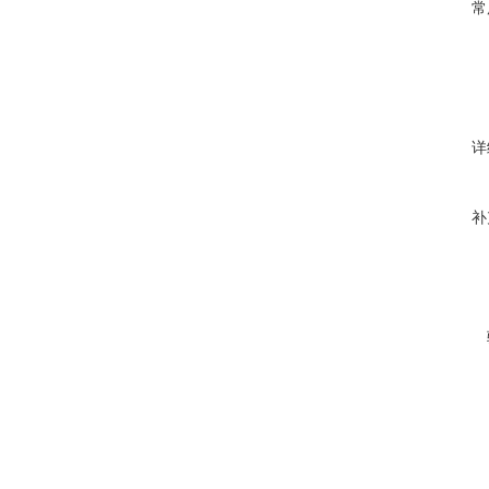
常
详
补