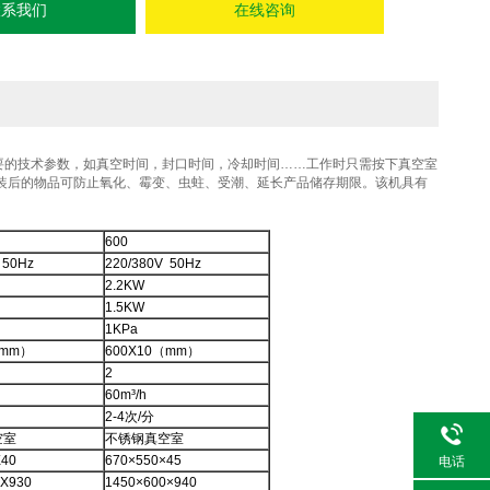
联系我们
在线咨询
要的技术参数，如真空时间，封口时间，冷却时间……工作时只需按下真空室
装后的物品可防止氧化、霉变、虫蛀、受潮、延长产品储存期限。该机具有
600
 50Hz
220/380V 50Hz
2.2KW
1.5KW
1KPa
（mm）
600X10（mm）
2
60m³/h
2-4次/分
空室
不锈钢真空室
X40
670×550×45
电话
X930
1450×600×940