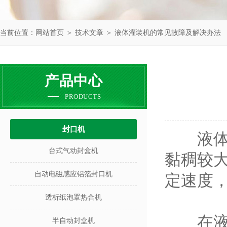
当前位置：
网站首页
＞
技术文章
＞ 液体灌装机的常见故障及解决办法
产品中心
PRODUCTS
封口机
液体灌
台式气动封盒机
黏稠较
自动电磁感应铝箔封口机
定速度
透析纸泡罩热合机
在液体
半自动封盒机