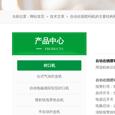
当前位置：
网站首页
＞
技术文章
＞ 自动在线喷码机的主要结构
产品中心
PRODUCTS
自动在线喷
封口机
用该机标识
台式气动封盒机
自动在线喷
报警灯塔：
自动电磁感应铝箔封口机
急停开关：
电源总开关：
透析纸泡罩热合机
电脑启动：
半自动封盒机
清除报警按