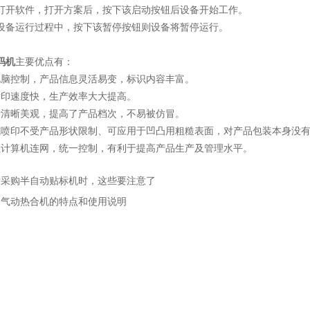
打开软件，打开方案后，按下该启动按钮后设备开始工作。
设备运行过程中，按下该暂停按钮则设备将暂停运行。
码机
主要优点有：
电脑控制，产品信息灵活易变，标识内容丰富。
喷印速度快，生产效率大大提高。
量清晰美观，提高了产品档次，不易被仿冒。
式喷印不受产品形状限制、可应用于凹凸用粗糙表面，对产品包装本身没
理计算机连网，统一控制，有利于提高产品生产及管理水平。
：
采购半自动贴标机时，这些要注意了
：
气动热合机的特点和使用说明