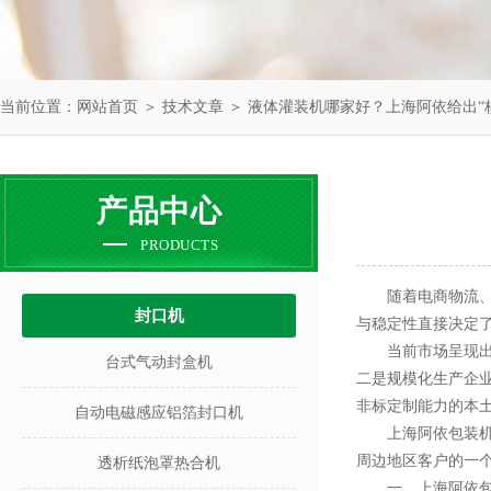
当前位置：
网站首页
＞
技术文章
＞ 液体灌装机哪家好？上海阿依给出“
产品中心
PRODUCTS
随着电商物流、食
封口机
与稳定性直接决定
当前市场呈现出两
台式气动封盒机
二是规模化生产企
非标定制能力的本
自动电磁感应铝箔封口机
上海阿依包装机械
周边地区客户的一
透析纸泡罩热合机
一、上海阿依包装