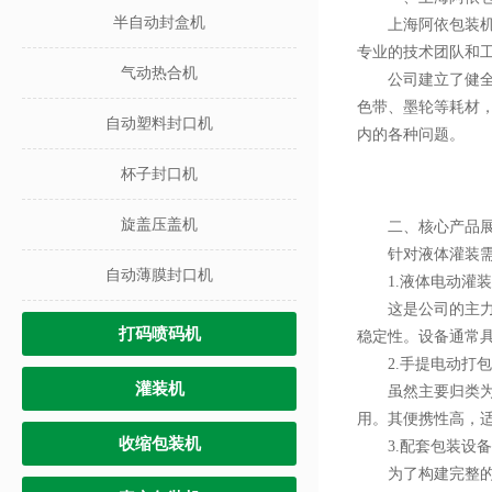
半自动封盒机
上海阿依包装机械
专业的技术团队和
气动热合机
公司建立了健全的
色带、墨轮等耗材
自动塑料封口机
内的各种问题。
杯子封口机
旋盖压盖机
二、核心产品展
针对液体灌装需求
自动薄膜封口机
1.液体电动灌装
这是公司的主力产
打码喷码机
稳定性。设备通常
2.手提电动打包
灌装机
虽然主要归类为打
用。其便携性高，
收缩包装机
3.配套包装设备
为了构建完整的液