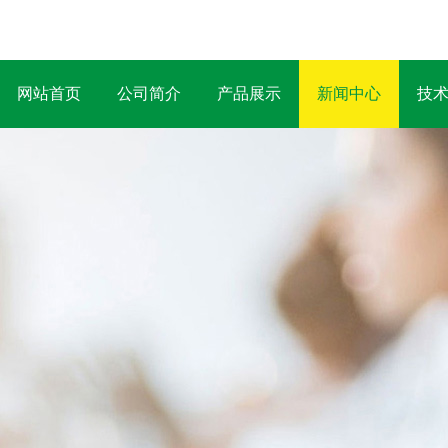
网站首页
公司简介
产品展示
新闻中心
技