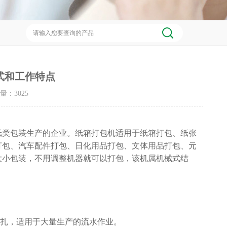
式和工作特点
击量：
3025
纸类包装生产的企业。纸箱打包机适用于纸箱打包、纸张
打包、汽车配件打包、日化用品打包、文体用品打包、元
大小包装，不用调整机器就可以打包，该机属机械式结
扎，适用于大量生产的流水作业。