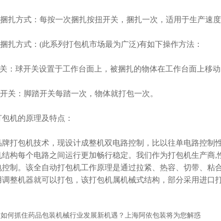
捆扎方式：每按一次捆扎按扭开关，捆扎一次，适用于生产速度
捆扎方式：(此系列打包机市场最为广泛)有如下操作方法：
关：球开关设置于工作台面上，被捆扎的物体在工作台面上移动
开关：脚踏开关每踏一次，物体就打包一次。
机的原理及特点：
打包机技术，现设计成整机双电路控制，比以往单电路控制性
机结构每个电路之间运行更加畅行稳定。我们作为打包机生产商,
电控制。该全自动打包机工作原理是通过拉紧、热容、切带、粘
用调整机器就可以打包，该打包机属机械式结构，部分采用进口
：
如何抓住药品包装机械行业发展新机遇？上海阿依包装将为您解惑