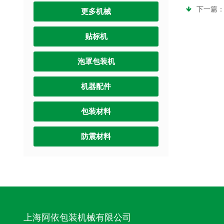
下一篇
更多机械
贴标机
泡罩包装机
机器配件
包装材料
防震材料
上海阿依包装机械有限公司