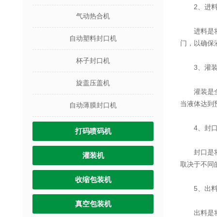
2、进
气动热合机
进料是将液
自动塑料封口机
门，以确保
杯子封口机
3、灌
旋盖压盖机
灌装是全自
当液体达到
自动薄膜封口机
4、封
打码喷码机
封口是将灌
灌装机
取决于不同
收缩包装机
5、出
真空包装机
出料是将封