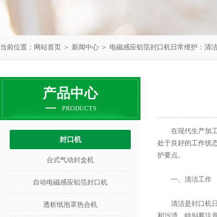
当前位置：
网站首页
＞
新闻中心
＞ 电磁感应铝箔封口机日常维护：清
产品中心
PRODUCTS
在现代生产加工领
封口机
处于良好的工作状
护要点。
台式气动封盒机
一、清洁工作
自动电磁感应铝箔封口机
清洁是封口机日常
透析纸泡罩热合机
和污渍。特别要注