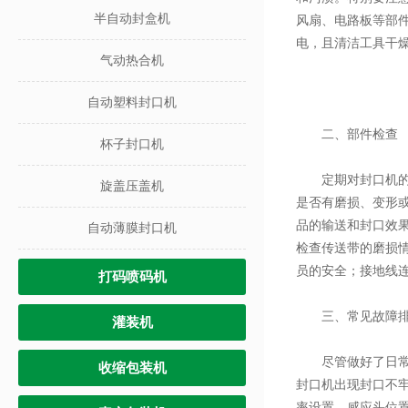
半自动封盒机
风扇、电路板等部
电，且清洁工具干
气动热合机
自动塑料封口机
二、部件检查
杯子封口机
定期对封口机的各
旋盖压盖机
是否有磨损、变形
品的输送和封口效
自动薄膜封口机
检查传送带的磨损
员的安全；接地线
打码喷码机
三、常见故障排
灌装机
尽管做好了日常维
收缩包装机
封口机出现封口不
率设置。感应头位