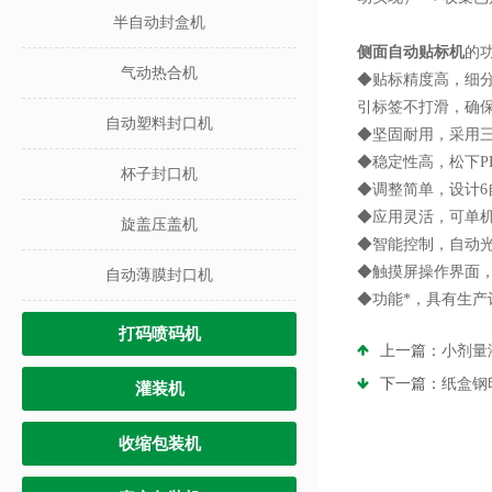
半自动封盒机
侧面自动贴标机
的
气动热合机
◆贴标精度高，细
引标签不打滑，确
自动塑料封口机
◆坚固耐用，采用
◆稳定性高，松下P
杯子封口机
◆调整简单，设计
◆应用灵活，可单
旋盖压盖机
◆智能控制，自动
◆触摸屏操作界面
自动薄膜封口机
◆功能*，具有生
打码喷码机
上一篇：
小剂量
下一篇：
纸盒钢
灌装机
收缩包装机