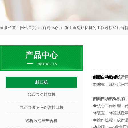
当前位置：
网站首页
＞
新闻中心
＞ 侧面自动贴标机的工作过程和功能
产品中心
PRODUCTS
侧面自动贴标机
适
封口机
面贴标，规格范围
台式气动封盒机
侧面自动贴标机
的
◆核心工作原理：
自动电磁感应铝箔封口机
标装置，标签被覆
◆操作过程：放产品
透析纸泡罩热合机
动实现）—>收集已