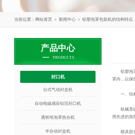
当前位置：
网站首页
＞
新闻中心
＞ 铝塑泡罩包装机的结构特点
产品中心
PRODUCTS
铝塑泡罩包
封口机
罩内，以保
台式气动封盒机
一、结构
自动电磁感应铝箔封口机
机械系统：
用先进的加
透析纸泡罩热合机
半自动封盒机
模具部分：