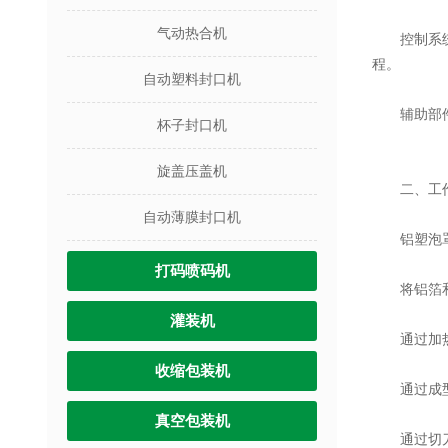
气动热合机
控制系统：
程。
自动塑料封口机
辅助部件：
杯子封口机
旋盖压盖机
二、工作
自动薄膜封口机
铝塑泡罩包
打码喷码机
将铝箔和
灌装机
通过加热系
收缩包装机
通过成型
真空包装机
通过切刀